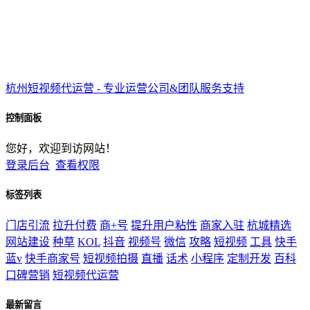
杭州短视频代运营 - 专业运营公司&团队服务支持
控制面板
您好，欢迎到访网站！
登录后台
查看权限
标签列表
门店引流
拉升付费
商+号
提升用户粘性
商家入驻
杭城精选
网站建设
种草
KOL
抖音
视频号
微信
攻略
短视频
工具
快手
蓝v
快手商家号
短视频拍摄
直播
话术
小程序
定制开发
百科
口碑营销
短视频代运营
最新留言