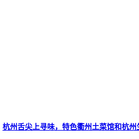
杭州舌尖上寻味，特色衢州土菜馆和杭州